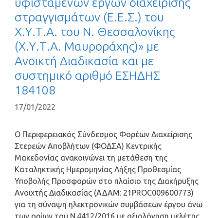
υφιστάμενων έργων διαχείρισης
στραγγισμάτων (Ε.Ε.Σ.) του
Χ.Υ.Τ.Α. του Ν. Θεσσαλονίκης
(Χ.Υ.Τ.Α. Μαυροράχης)» με
Ανοικτή Διαδικασία και με
συστημικό αριθμό ΕΣΗΔΗΣ
184108
17/01/2022
Ο Περιφερειακός Σύνδεσμος Φορέων Διαχείρισης
Στερεών Αποβλήτων (ΦΟΔΣΑ) Κεντρικής
Μακεδονίας ανακοινώνει τη μετάθεση της
Καταληκτικής Ημερομηνίας Λήξης Προθεσμίας
Υποβολής Προσφορών στο πλαίσιο της Διακήρυξης
Ανοιχτής Διαδικασίας (ΑΔΑΜ: 21PROC009600773)
για τη σύναψη ηλεκτρονικών συμβάσεων έργου άνω
των ορίων του Ν.4412/2016 με αξιολόγηση μελέτης