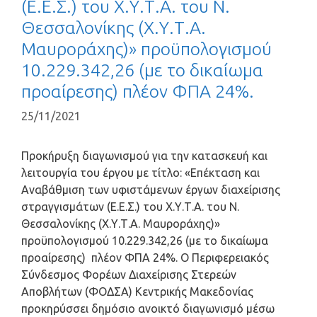
(Ε.Ε.Σ.) του Χ.Υ.Τ.Α. του Ν.
Θεσσαλονίκης (Χ.Υ.Τ.Α.
Μαυροράχης)» προϋπολογισμού
10.229.342,26 (με το δικαίωμα
προαίρεσης) πλέον ΦΠΑ 24%.
25/11/2021
Προκήρυξη διαγωνισμού για την κατασκευή και
λειτουργία του έργου με τίτλο: «Επέκταση και
Αναβάθμιση των υφιστάμενων έργων διαχείρισης
στραγγισμάτων (Ε.Ε.Σ.) του Χ.Υ.Τ.Α. του Ν.
Θεσσαλονίκης (Χ.Υ.Τ.Α. Μαυροράχης)»
προϋπολογισμού 10.229.342,26 (με το δικαίωμα
προαίρεσης) πλέον ΦΠΑ 24%. O Περιφερειακός
Σύνδεσμος Φορέων Διαχείρισης Στερεών
Αποβλήτων (ΦΟΔΣΑ) Κεντρικής Μακεδονίας
προκηρύσσει δημόσιο ανοικτό διαγωνισμό μέσω