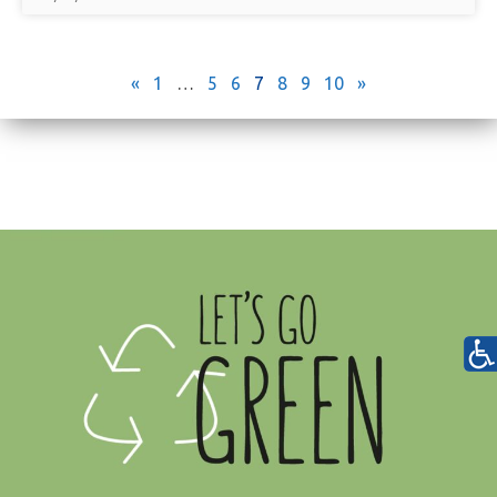
«
1
…
5
6
7
8
9
10
»